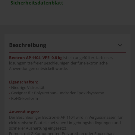
Sicherheitsdatenblatt
Beschreibung
Bectron AP 1104, VPE: 0,8 kg
ist ein ungefüllter, farbloser,
lösungsmittelfreier Beschleuniger, der für elektronische
Anwendungen entwickelt wurde.
Eigenschaften:
Niedrige Viskosität
°
Geeignet für Polyurethan- und/oder Epoxidsysteme
°
RoHS-konform
°
Anwendungen:
Der Beschleuniger Bectron® AP 1104 wird in Vergussmassen für
elektronische Bauteile bei rauen Umgebungsbedingungen und
schneller Aushärtung eingesetzt.
Er muss mit 2-Komponenten-Polyurethan oder Epoxidharz