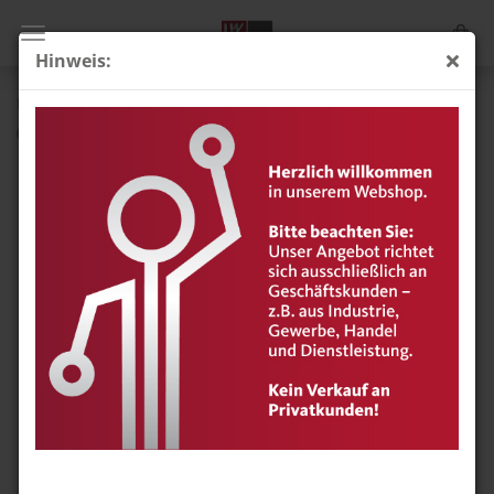
Hinweis:
Bectron AP 1104, VPE: 0,8 kg
(Art.Nr.:
914251
)