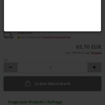
Lieferzeit:
ca. 6-8 Wochen
(Ausland abweichend)
65,70 EUR
zzgl. 19% MwSt. zzgl.
Versand
Stk:
Stk
In den Warenkorb
Frage zum Produkt / Anfrage