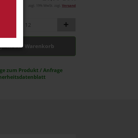
zzgl. 19% MwSt. zzgl.
Versand
In den Warenkorb
ge zum Produkt / Anfrage
herheitsdatenblatt