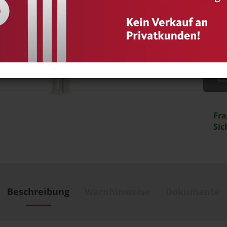
Stk:
Stk
Fra
Sic
Beschreibung
Warnhinweise
Dokumente