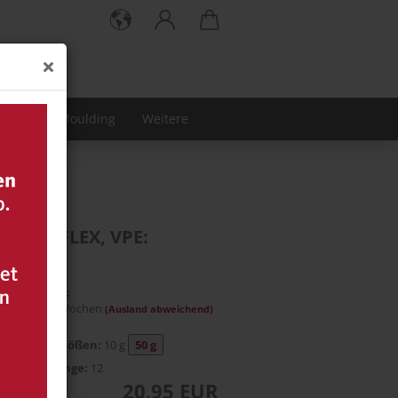
| Hotmelt Moulding
Weitere
, VPE: 10 g
:
970016
)
2Bond FLEX, VPE:
Lieferzeit:
ca. 6-8 Wochen
(Ausland abweichend)
e Gebindegrößen:
10 g
50 g
tbestellmenge:
12
20,95 EUR