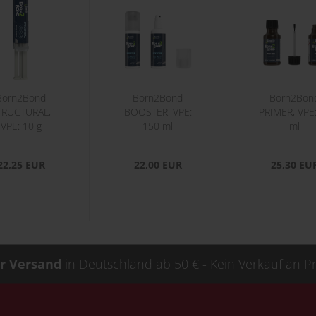
Born2Bond
Born2Bond
Born2Bon
TRUCTURAL,
BOOSTER, VPE:
PRIMER, VPE
VPE: 10 g
150 ml
ml
22,25 EUR
22,00 EUR
25,30 EU
r Versand
in Deutschland ab 50 € - Kein Verkauf an P