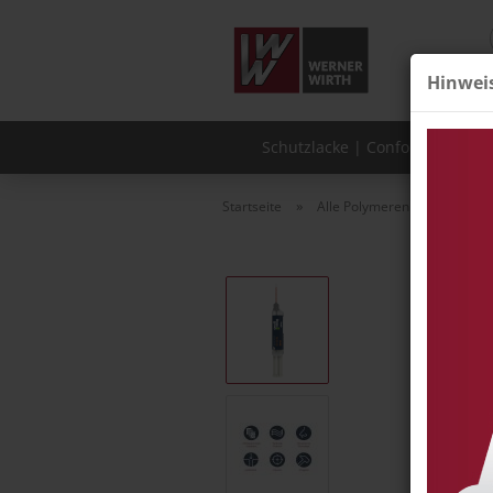
Hinwei
Schutzlacke | Conformal Coati
»
Startseite
Alle Polymeren Werkstoffe