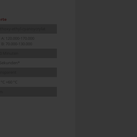
rte
thoxy-ethyl-cyanoycrylat
l A: 120.000-170.000
l B: 70.000-130.000
10 Minuten
 Sekunden*
ansparent
 °C +60 °C
cm