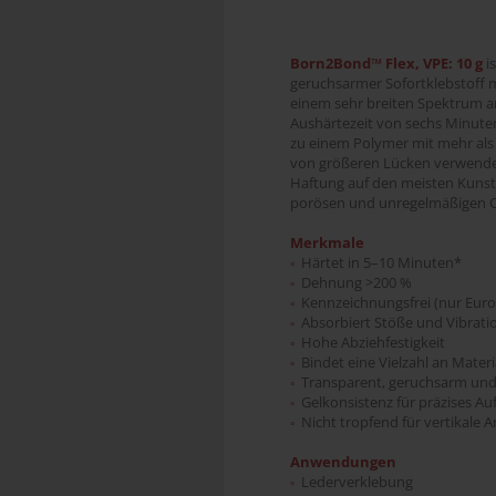
Born2Bond™ Flex, VPE: 10 g
i
geruchsarmer Sofortklebstoff 
einem sehr breiten Spektrum an
Aushärtezeit von sechs Minute
zu einem Polymer mit mehr als
von größeren Lücken verwendet
Haftung auf den meisten Kunsts
porösen und unregelmäßigen O
Merkmale
Härtet in 5–10 Minuten*
°
Dehnung >200 %
°
Kennzeichnungsfrei (nur Euro
°
Absorbiert Stöße und Vibrati
°
Hohe Abziehfestigkeit
°
Bindet eine Vielzahl an Materia
°
Transparent, geruchsarm un
°
Gelkonsistenz für präzises Au
°
Nicht tropfend für vertikale
°
Anwendungen
Lederverklebung
°