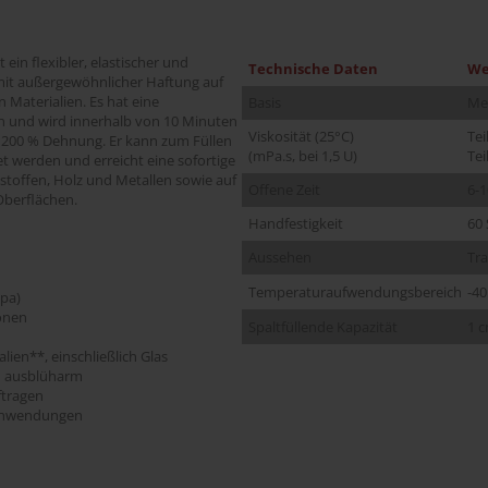
st ein flexibler, elastischer und
Technische Daten
We
mit außergewöhnlicher Haftung auf
 Materialien. Es hat eine
Basis
Me
n und wird innerhalb von 10 Minuten
Viskosität (25°C)
Tei
 200 % Dehnung. Er kann zum Füllen
(mPa.s, bei 1,5 U)
Tei
 werden und erreicht eine sofortige
toffen, Holz und Metallen sowie auf
Offene Zeit
6-
berflächen.
Handfestigkeit
60
Aussehen
Tr
Temperaturaufwendungsbereich
-40
pa)
onen
Spaltfüllende Kapazität
1 
lien**, einschließlich Glas
d ausblüharm
ftragen
 Anwendungen