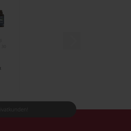
d
: 30
R
rivatkunden!